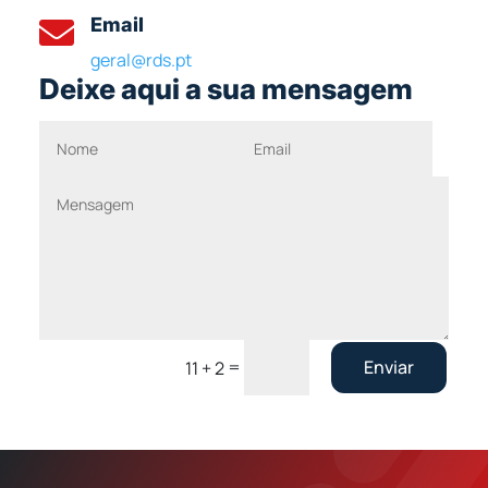
Email

geral@rds.pt
Deixe aqui a sua mensagem
=
Enviar
11 + 2