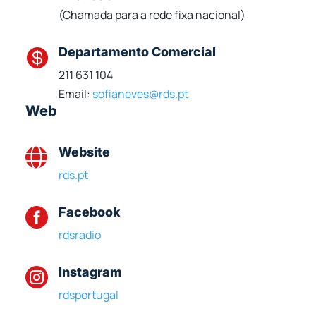
(Chamada para a rede fixa nacional)
Departamento Comercial

211 631 104
Email:
sofianeves@rds.pt
Web
Website

rds.pt
Facebook

rdsradio
Instagram

rdsportugal