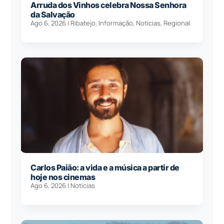
Arruda dos Vinhos celebra Nossa Senhora
da Salvação
Ago 6, 2026
|
Ribatejo
,
Informação
,
Notícias
,
Regional
Carlos Paião: a vida e a música a partir de
hoje nos cinemas
Ago 6, 2026
|
Notícias