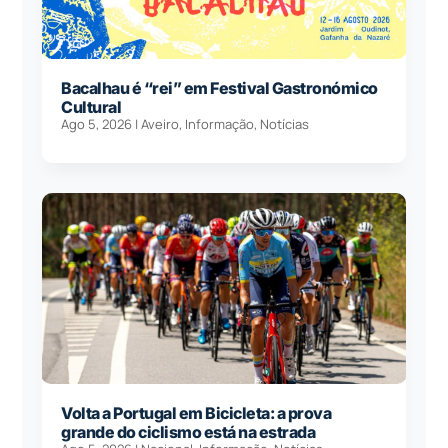
Bacalhau é “rei” em Festival Gastronómico
Cultural
Ago 5, 2026
|
Aveiro
,
Informação
,
Notícias
Volta a Portugal em Bicicleta: a prova
grande do ciclismo está na estrada