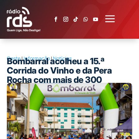
a
Oeste
|
Informação
|
Notícias
Bombarral acolheu a 15.ª
Corrida do Vinho e da Pera
Rocha com mais de 300
participantes