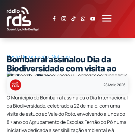
a
Oeste
|
Informação
|
Notícias
Bombarral assinalou Dia da
Biodiversidade com visita ao
Vale do Roto
28 Maio 2026
O Município do Bombarral assinalou o Dia Internacional
da Biodiversidade, celebrado a 22 de maio, com uma
visita de estudo ao Vale do Roto, envolvendo alunos do
8.º ano do Agrupamento de Escolas Fernão do Pó numa
iniciativa dedicada à sensibilização ambiental e à