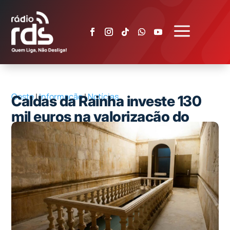
a
Oeste
|
Informação
|
Notícias
Caldas da Rainha investe 130
mil euros na valorização do
Hospital Termal