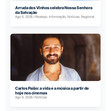
Arruda dos Vinhos celebra Nossa Senhora
da Salvação
Ago 6, 2026
|
Ribatejo
,
Informação
,
Notícias
,
Regional
Carlos Paião: a vida e a música a partir de
hoje nos cinemas
Ago 6, 2026
|
Notícias