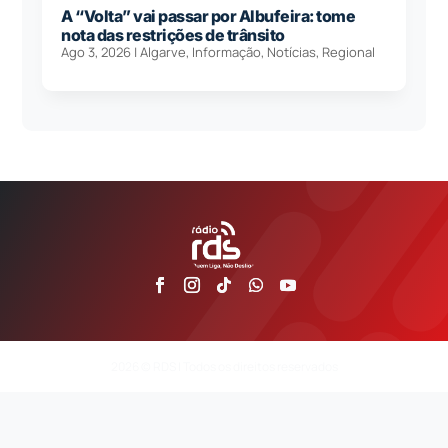
A “Volta” vai passar por Albufeira: tome
nota das restrições de trânsito
Ago 3, 2026
|
Algarve
,
Informação
,
Notícias
,
Regional
2026 © RDS | Todos os direitos reservados