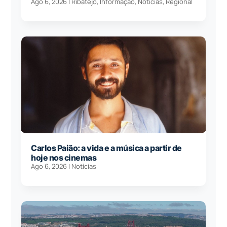
Ago 6, 2026
|
Ribatejo
,
Informação
,
Notícias
,
Regional
Carlos Paião: a vida e a música a partir de
hoje nos cinemas
Ago 6, 2026
|
Notícias