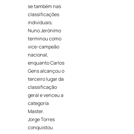
se também nas
classificações
individuais.
Nuno Jerónimo
terminou como
vice-campeão
nacional,
enquanto Carlos
Gens alcançou o
terceiro lugar da
classificação
geral e venceu a
categoria
Master.
Jorge Torres
conquistou