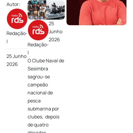
Autor:
25
Junho
Redação-
2026
I
Redação-
I
25 Junho
O Clube Naval de
2026
Sesimbra
sagrou-se
campeão
nacional de
pesca
submarina por
clubes, depois
de quatro
décadas,