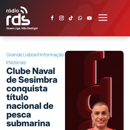
a
Grande Lisboa
|
Informação
|
Notícias
Clube Naval
de Sesimbra
conquista
título
nacional de
pesca
submarina