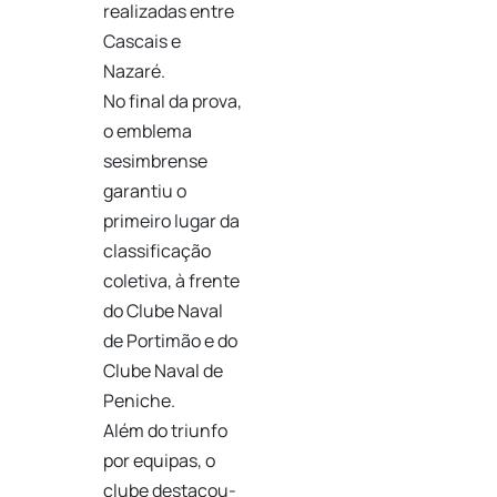
realizadas entre
Cascais e
Nazaré.
No final da prova,
o emblema
sesimbrense
garantiu o
primeiro lugar da
classificação
coletiva, à frente
do Clube Naval
de Portimão e do
Clube Naval de
Peniche.
Além do triunfo
por equipas, o
clube destacou-