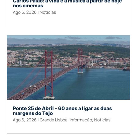
Carlos Paião: a vida e a música a partir de hoje
nos cinemas
Ago 6, 2026
|
Notícias
Ponte 25 de Abril – 60 anos a ligar as duas
margens do Tejo
Ago 6, 2026
|
Grande Lisboa
,
Informação
,
Notícias