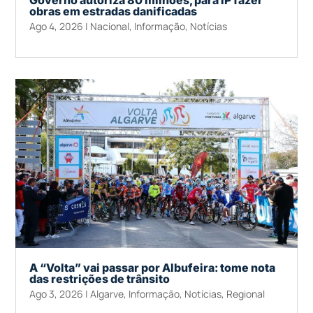
Governo autoriza 80 milhões, para IP fazer
obras em estradas danificadas
Ago 4, 2026
|
Nacional
,
Informação
,
Notícias
A “Volta” vai passar por Albufeira: tome nota
das restrições de trânsito
Ago 3, 2026
|
Algarve
,
Informação
,
Notícias
,
Regional