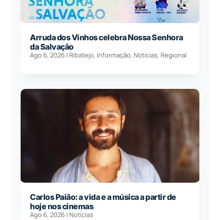
Arruda dos Vinhos celebra Nossa Senhora
da Salvação
Ago 6, 2026
|
Ribatejo
,
Informação
,
Notícias
,
Regional
Carlos Paião: a vida e a música a partir de
hoje nos cinemas
Ago 6, 2026
|
Notícias