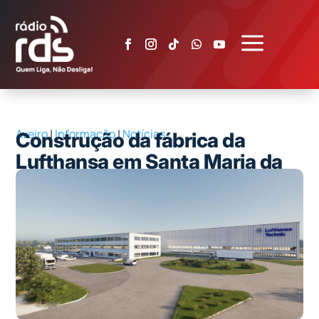
a
Aveiro
|
Informação
|
Notícias
Construção da fábrica da
Lufthansa em Santa Maria da
Feira arranca em junho