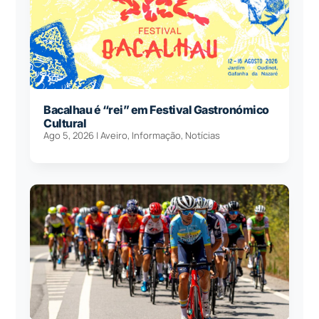
Bacalhau é “rei” em Festival Gastronómico
Cultural
Ago 5, 2026
|
Aveiro
,
Informação
,
Notícias