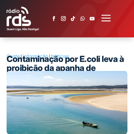
a
Oeste
|
Informação
|
Notícias
Contaminação por E.coli leva à
proibição da apanha de
bivalves na Lagoa de Óbidos