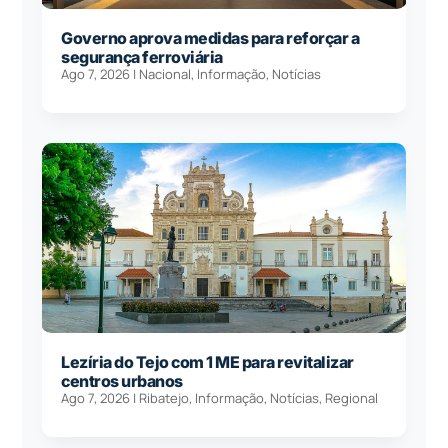
Governo aprova medidas para reforçar a
segurança ferroviária
Ago 7, 2026
|
Nacional
,
Informação
,
Notícias
Lezíria do Tejo com 1 ME para revitalizar
centros urbanos
Ago 7, 2026
|
Ribatejo
,
Informação
,
Notícias
,
Regional