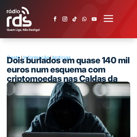
a
Oeste
|
Informação
|
Notícias
Dois burlados em quase 140 mil
euros num esquema com
criptomoedas nas Caldas da
Rainha