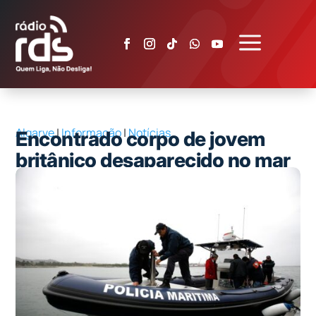
a
Algarve
|
Informação
|
Notícias
Encontrado corpo de jovem
britânico desaparecido no mar
em Albufeira