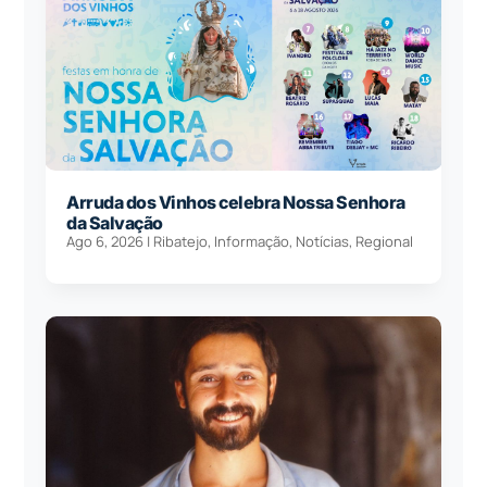
Arruda dos Vinhos celebra Nossa Senhora
da Salvação
Ago 6, 2026
|
Ribatejo
,
Informação
,
Notícias
,
Regional