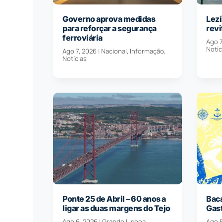
Governo aprova medidas
Lezí
para reforçar a segurança
revi
ferroviária
Ago 7
Notíc
Ago 7, 2026
|
Nacional
,
Informação
,
Notícias
Ponte 25 de Abril – 60 anos a
Baca
ligar as duas margens do Tejo
Gas
Ago 6, 2026
|
Grande Lisboa
,
Ago 