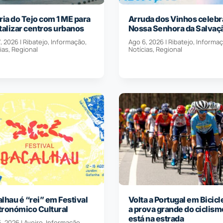
ria do Tejo com 1 ME para
Arruda dos Vinhos celebr
talizar centros urbanos
Nossa Senhora da Salvaç
, 2026
|
Ribatejo
,
Informação
,
Ago 6, 2026
|
Ribatejo
,
Informa
ias
,
Regional
Notícias
,
Regional
lhau é “rei” em Festival
Volta a Portugal em Bicicl
tronómico Cultural
a prova grande do ciclism
está na estrada
5, 2026
|
Aveiro
,
Informação
,