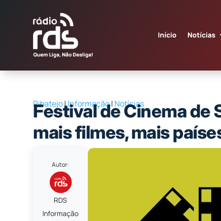
Início
Notícias
Ribatejo
|
Informação
|
Notícias
Festival de Cinema de 
mais filmes, mais paíse
Autor:
RDS
Informação