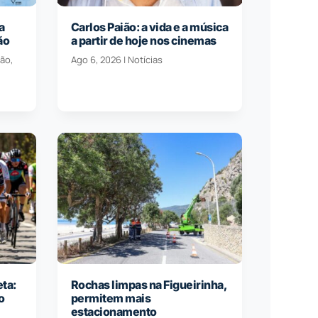
a
Carlos Paião: a vida e a música
ão
a partir de hoje nos cinemas
ção
,
Ago 6, 2026
|
Notícias
eta:
Rochas limpas na Figueirinha,
o
permitem mais
estacionamento