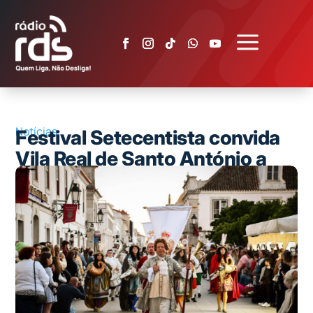
a
Notícias
Festival Setecentista convida
Vila Real de Santo António a
viajar até ao século XVIII