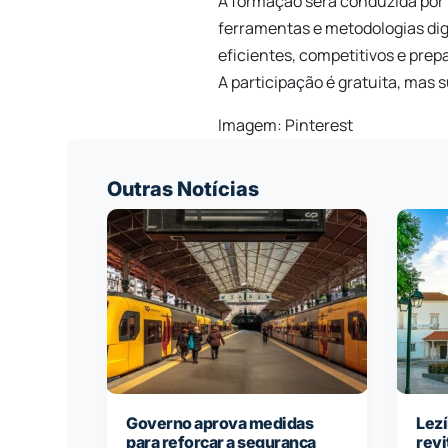
A formação será conduzida por 
ferramentas e metodologias dig
eficientes, competitivos e prep
A participação é gratuita, mas s
Imagem: Pinterest
Outras Notícias
Governo aprova medidas
Lezí
para reforçar a segurança
revi