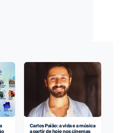
a
Carlos Paião: a vida e a música
ão
a partir de hoje nos cinemas