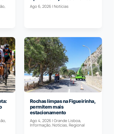
ção
,
Ago 6, 2026
|
Notícias
eta:
Rochas limpas na Figueirinha,
o
permitem mais
estacionamento
ção
,
Ago 4, 2026
|
Grande Lisboa
,
Informação
,
Notícias
,
Regional