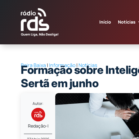
Início
Notícias
Beira Baixa
|
Informação
|
Notícias
Formação sobre Inteligê
Sertã em junho
Autor:
Redação-I