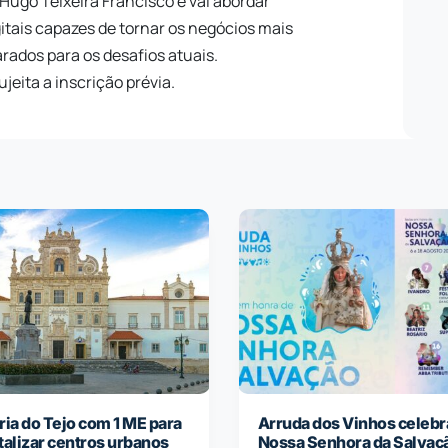
Hugo Teixeira Francisco e vai abordar
itais capazes de tornar os negócios mais
arados para os desafios atuais.
ujeita a inscrição prévia.
ria do Tejo com 1 ME para
Arruda dos Vinhos celebr
talizar centros urbanos
Nossa Senhora da Salvaç