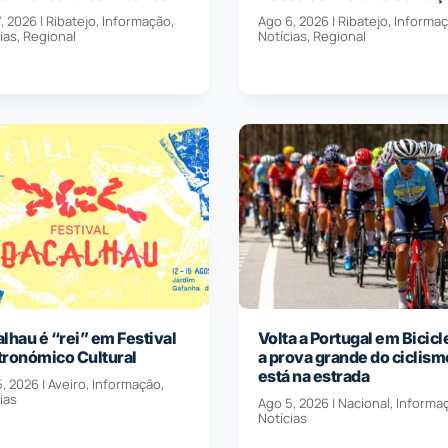
, 2026
|
Ribatejo
,
Informação
,
Ago 6, 2026
|
Ribatejo
,
Informa
ias
,
Regional
Notícias
,
Regional
lhau é “rei” em Festival
Volta a Portugal em Bicicl
tronómico Cultural
a prova grande do ciclism
está na estrada
5, 2026
|
Aveiro
,
Informação
,
ias
Ago 5, 2026
|
Nacional
,
Informa
Notícias