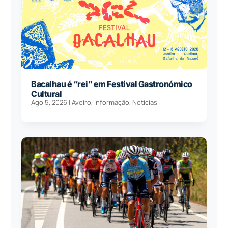
Bacalhau é “rei” em Festival Gastronómico
Cultural
Ago 5, 2026
|
Aveiro
,
Informação
,
Notícias