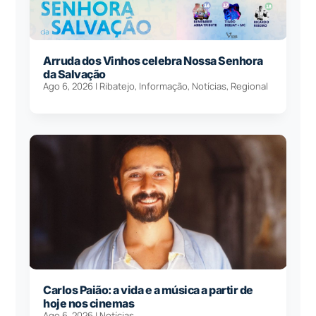
Arruda dos Vinhos celebra Nossa Senhora
da Salvação
Ago 6, 2026
|
Ribatejo
,
Informação
,
Notícias
,
Regional
Carlos Paião: a vida e a música a partir de
hoje nos cinemas
Ago 6, 2026
|
Notícias