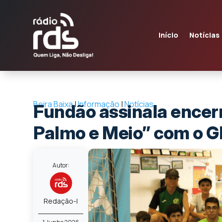
Início
Notícias
Beira Baixa
|
Informação
|
Notícias
Fundão assinala encer
Palmo e Meio” com o G
Autor:
Redação-I