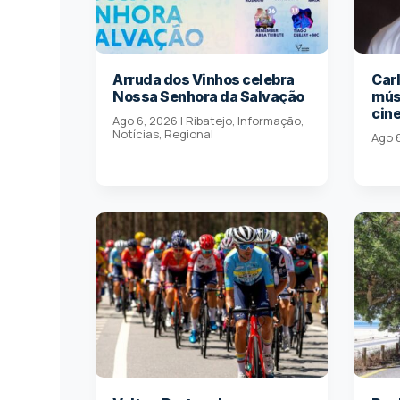
Arruda dos Vinhos celebra
Carl
Nossa Senhora da Salvação
músi
cin
Ago 6, 2026
|
Ribatejo
,
Informação
,
Notícias
,
Regional
Ago 