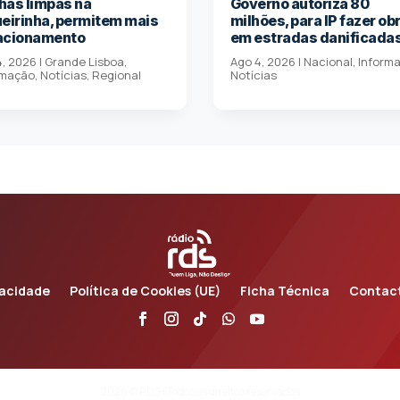
has limpas na
Governo autoriza 80
ueirinha, permitem mais
milhões, para IP fazer ob
acionamento
em estradas danificada
4, 2026
|
Grande Lisboa
,
Ago 4, 2026
|
Nacional
,
Inform
rmação
,
Notícias
,
Regional
Notícias
vacidade
Política de Cookies (UE)
Ficha Técnica
Contac
2026 © RDS | Todos os direitos reservados