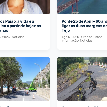
os Paião: a vida e a
Ponte 25 de Abril – 60 an
ca a partir de hoje nos
ligar as duas margens d
emas
Tejo
6, 2026
|
Notícias
Ago 6, 2026
|
Grande Lisboa
,
Informação
,
Notícias