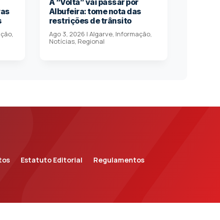
A “Volta” vai passar por
ras
Albufeira: tome nota das
s
restrições de trânsito
ação
,
Ago 3, 2026
|
Algarve
,
Informação
,
Notícias
,
Regional
tos
Estatuto Editorial
Regulamentos