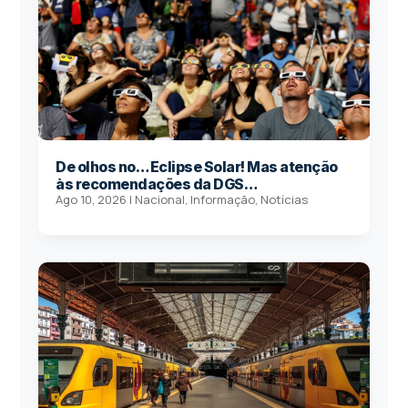
De olhos no… Eclipse Solar! Mas atenção
às recomendações da DGS…
Ago 10, 2026
|
Nacional
,
Informação
,
Notícias