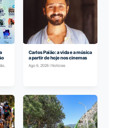
a
Carlos Paião: a vida e a música
ão
a partir de hoje nos cinemas
ção
,
Ago 6, 2026
|
Notícias