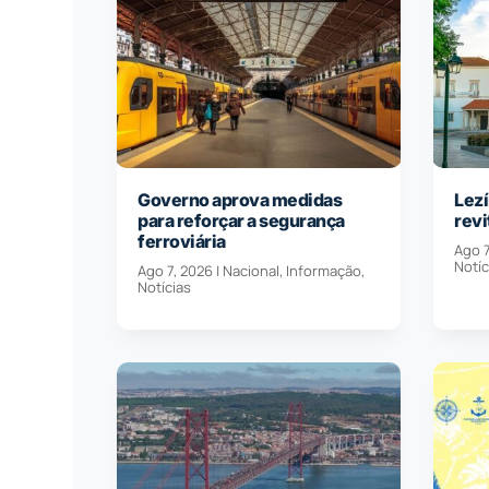
Governo aprova medidas
Lezí
para reforçar a segurança
revi
ferroviária
Ago 7
Notíc
Ago 7, 2026
|
Nacional
,
Informação
,
Notícias