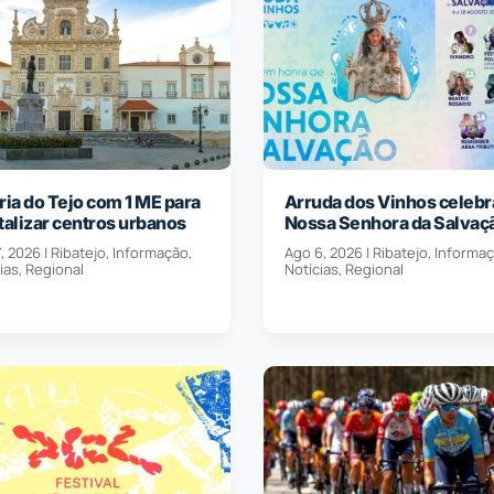
ria do Tejo com 1 ME para
Arruda dos Vinhos celebr
talizar centros urbanos
Nossa Senhora da Salvaç
, 2026
|
Ribatejo
,
Informação
,
Ago 6, 2026
|
Ribatejo
,
Informa
ias
,
Regional
Notícias
,
Regional