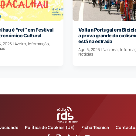
lhau é “rei” em Festival
Volta a Portugal em Bicicl
tronómico Cultural
a prova grande do ciclism
está na estrada
5, 2026
|
Aveiro
,
Informação
,
ias
Ago 5, 2026
|
Nacional
,
Informa
Notícias
ivacidade
Política de Cookies (UE)
Ficha Técnica
Contacto