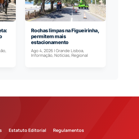
eta:
Rochas limpas na Figueirinha,
o
permitem mais
estacionamento
ção
,
Ago 4, 2026
|
Grande Lisboa
,
Informação
,
Notícias
,
Regional
s
Estatuto Editorial
Regulamentos