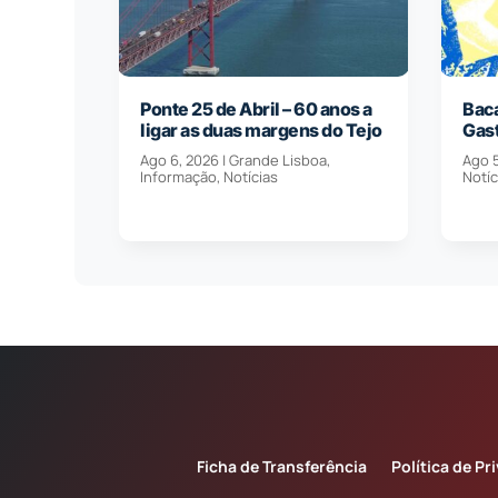
Ponte 25 de Abril – 60 anos a
Baca
ligar as duas margens do Tejo
Gas
Ago 6, 2026
|
Grande Lisboa
,
Ago 
Informação
,
Notícias
Notíc
Ficha de Transferência
Política de Pr