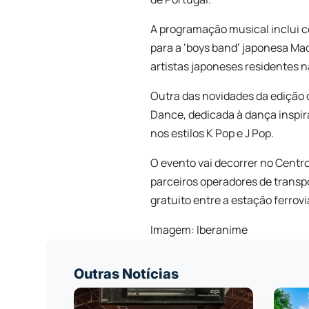
A programação musical inclui 
para a ‘boys band’ japonesa Ma
artistas japoneses residentes 
Outra das novidades da edição 
Dance, dedicada à dança inspir
nos estilos K Pop e J Pop.
O evento vai decorrer no Centr
parceiros operadores de transp
gratuito entre a estação ferroviá
Imagem: Iberanime
Outras Notícias