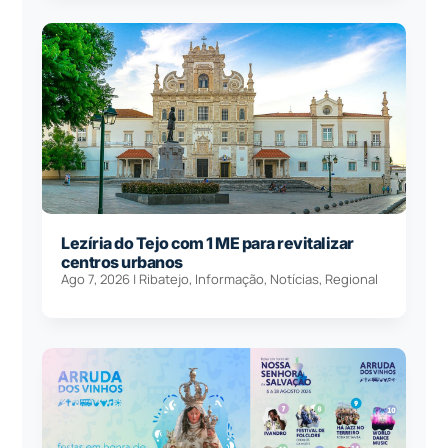
Lezíria do Tejo com 1 ME para revitalizar
centros urbanos
Ago 7, 2026
|
Ribatejo
,
Informação
,
Notícias
,
Regional