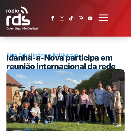
a
Beira Baixa
|
Informação
|
Notícias
Idanha-a-Nova participa em
reunião internacional da rede
Eat4Climate na Eslovénia