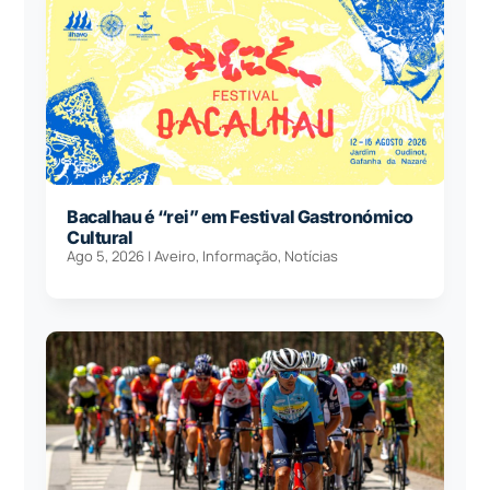
Bacalhau é “rei” em Festival Gastronómico
Cultural
Ago 5, 2026
|
Aveiro
,
Informação
,
Notícias