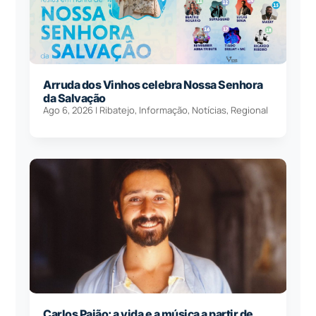
Arruda dos Vinhos celebra Nossa Senhora
da Salvação
Ago 6, 2026
|
Ribatejo
,
Informação
,
Notícias
,
Regional
Carlos Paião: a vida e a música a partir de