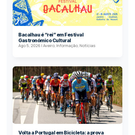
Bacalhau é “rei” em Festival
Gastronómico Cultural
Ago 5, 2026
|
Aveiro
,
Informação
,
Notícias
Volta a Portugal em Bicicleta: a prova