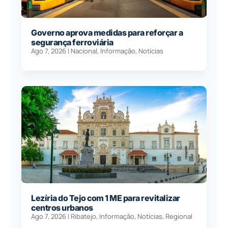
Governo aprova medidas para reforçar a
segurança ferroviária
Ago 7, 2026
|
Nacional
,
Informação
,
Notícias
Lezíria do Tejo com 1 ME para revitalizar
centros urbanos
Ago 7, 2026
|
Ribatejo
,
Informação
,
Notícias
,
Regional