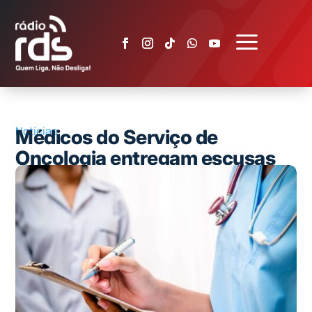
a
Notícias
Médicos do Serviço de
Oncologia entregam escusas
de responsabilidade