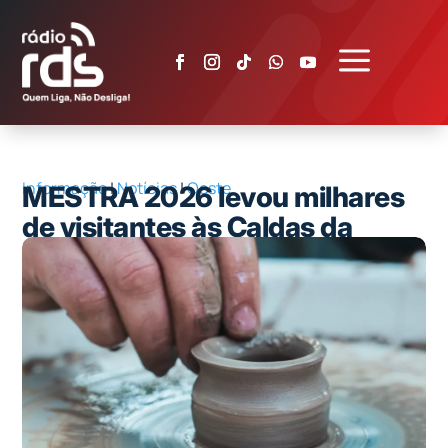
a
Informação
|
Notícias
|
Oeste
MESTRA 2026 levou milhares
de visitantes às Caldas da
Rainha