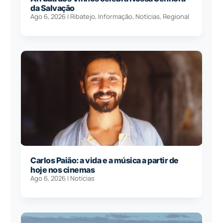
da Salvação
Ago 6, 2026
|
Ribatejo
,
Informação
,
Notícias
,
Regional
Carlos Paião: a vida e a música a partir de
hoje nos cinemas
Ago 6, 2026
|
Notícias