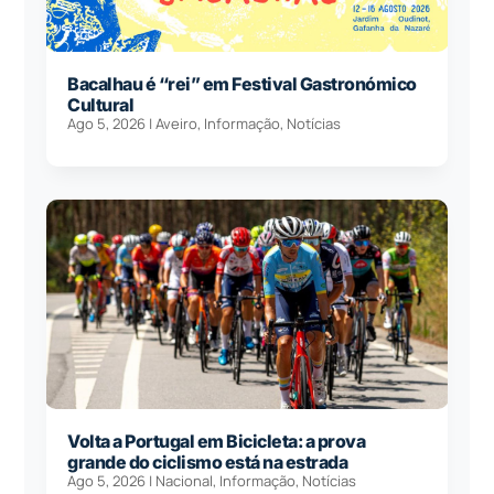
Bacalhau é “rei” em Festival Gastronómico
Cultural
Ago 5, 2026
|
Aveiro
,
Informação
,
Notícias
Volta a Portugal em Bicicleta: a prova
grande do ciclismo está na estrada
Ago 5, 2026
|
Nacional
,
Informação
,
Notícias