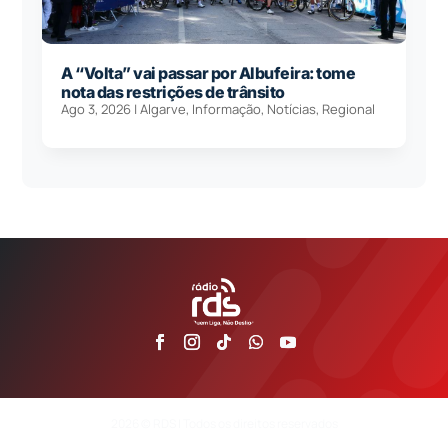
A “Volta” vai passar por Albufeira: tome
nota das restrições de trânsito
Ago 3, 2026
|
Algarve
,
Informação
,
Notícias
,
Regional
2026 © RDS | Todos os direitos reservados