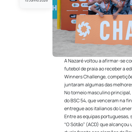
15 Junho 2026
A Nazaré voltou a afirmar-se 
futebol de praia ao receber a e
Winners Challenge, competições
juntaram algumas das melhores
No torneio masculino principal,
do BSC 54, que venceram na fina
entregue aos italianos do Lener
Entre as equipas portuguesas, 
“O Sótão” (ACD) que alcançou u