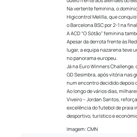
duelo frente aos alemães do Be
Na vertente feminina, o domíni
Higicontrol Melilla, que conqui
o Barcelona BSC por 2-1 na final
A ACD “O Sótão” feminina també
Apesar da derrota frente às Red 
lugar, a equipa nazarena teve 
no panorama europeu.
Já na Euro Winners Challenge, 
GD Sesimbra, após vitória nas g
num encontro decidido depois 
Ao longo de vários dias, milha
Viveiro – Jordan Santos, refor
excelência do futebol de praia
desportivo, turístico e económ
Imagem: CMN