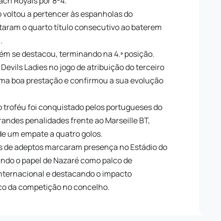
ach Royals por 8-4.
o voltou a pertencer às espanholas do
staram o quarto título consecutivo ao baterem
.
m se destacou, terminando na 4.ª posição.
Devils Ladies no jogo de atribuição do terceiro
uma boa prestação e confirmou a sua evolução
o troféu foi conquistado pelos portugueses do
randes penalidades frente ao Marseille BT,
de um empate a quatro golos.
res de adeptos marcaram presença no Estádio do
çando o papel de Nazaré como palco de
 internacional e destacando o impacto
ico da competição no concelho.