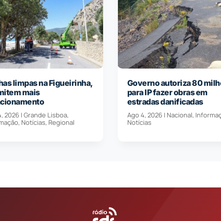
as limpas na Figueirinha,
Governo autoriza 80 milh
mitem mais
para IP fazer obras em
acionamento
estradas danificadas
4, 2026
|
Grande Lisboa
,
Ago 4, 2026
|
Nacional
,
Informa
rmação
,
Notícias
,
Regional
Notícias