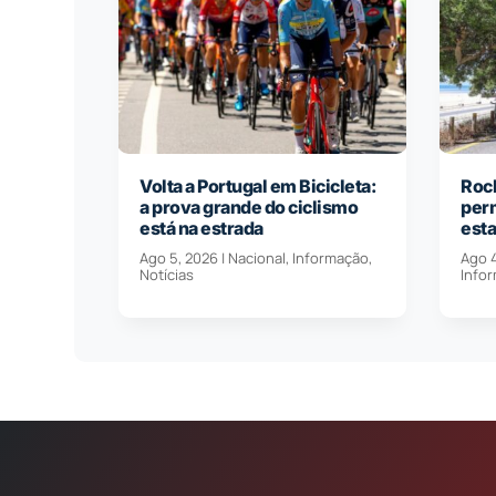
Volta a Portugal em Bicicleta:
Roch
a prova grande do ciclismo
per
está na estrada
est
Ago 5, 2026
|
Nacional
,
Informação
,
Ago 
Notícias
Info