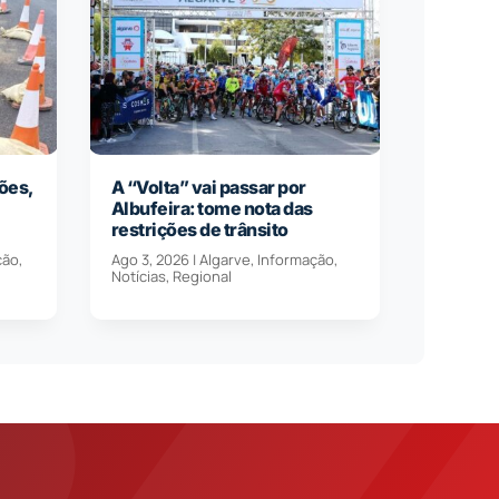
ões,
A “Volta” vai passar por
Albufeira: tome nota das
restrições de trânsito
ção
,
Ago 3, 2026
|
Algarve
,
Informação
,
Notícias
,
Regional