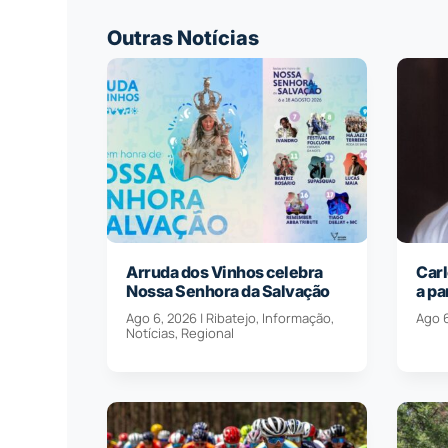
Outras Notícias
Arruda dos Vinhos celebra
Carl
Nossa Senhora da Salvação
a pa
Ago 6, 2026
|
Ribatejo
,
Informação
,
Ago 
Notícias
,
Regional