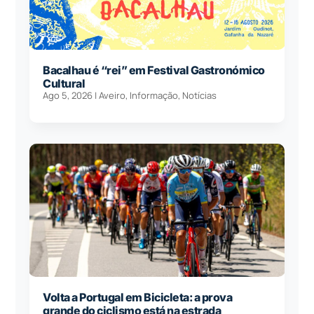
Bacalhau é “rei” em Festival Gastronómico
Cultural
Ago 5, 2026
|
Aveiro
,
Informação
,
Notícias
Volta a Portugal em Bicicleta: a prova
grande do ciclismo está na estrada