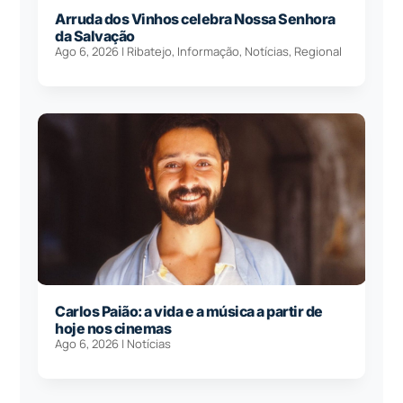
Arruda dos Vinhos celebra Nossa Senhora
da Salvação
Ago 6, 2026
|
Ribatejo
,
Informação
,
Notícias
,
Regional
Carlos Paião: a vida e a música a partir de
hoje nos cinemas
Ago 6, 2026
|
Notícias