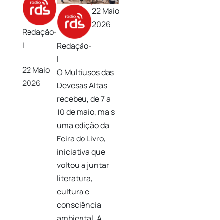
22 Maio
2026
Redação-
I
Redação-
I
22 Maio
O Multiusos das
2026
Devesas Altas
recebeu, de 7 a
10 de maio, mais
uma edição da
Feira do Livro,
iniciativa que
voltou a juntar
literatura,
cultura e
consciência
ambiental. A