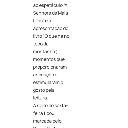
ao espetáculo “A
Senhora da Mala
Lilás” e à
apresentação do
livro “O que há no
topo da
montanha”,
momentos que
proporcionaram
animação e
estimularam o
gosto pela
leitura.
A noite de sexta-
feira ficou
marcada pelo