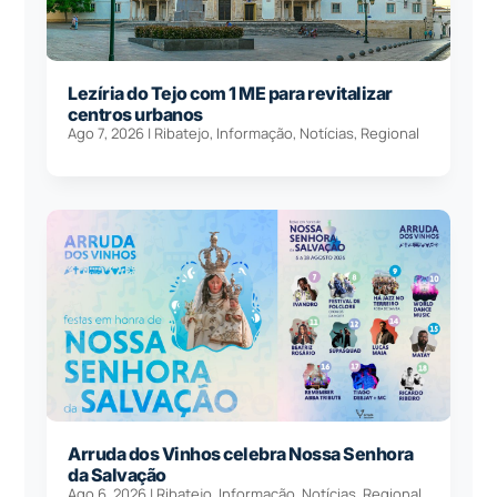
Lezíria do Tejo com 1 ME para revitalizar
centros urbanos
Ago 7, 2026
|
Ribatejo
,
Informação
,
Notícias
,
Regional
Arruda dos Vinhos celebra Nossa Senhora
da Salvação
Ago 6, 2026
|
Ribatejo
,
Informação
,
Notícias
,
Regional