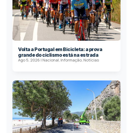
Volta a Portugal em Bicicleta: a prova
grande do ciclismo está na estrada
Ago 5, 2026
|
Nacional
,
Informação
,
Notícias