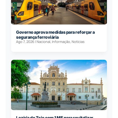
Governo aprova medidas para reforçar a
segurança ferroviária
Ago 7, 2026
|
Nacional
,
Informação
,
Notícias
Lezíria do Tejo com 1 ME para revitalizar