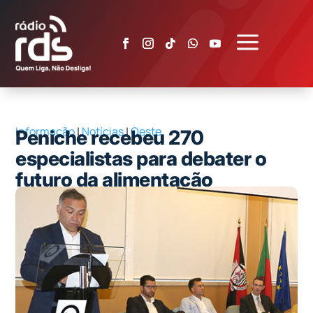
a
Informação
|
Notícias
|
Oeste
Peniche recebeu 270
especialistas para debater o
futuro da alimentação
sustentável