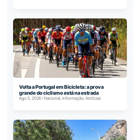
Volta a Portugal em Bicicleta: a prova
grande do ciclismo está na estrada
Ago 5, 2026
|
Nacional
,
Informação
,
Notícias