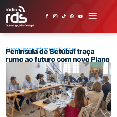
a
Grande Lisboa
|
Informação
|
Notícias
Península de Setúbal traça
rumo ao futuro com novo Plano
Estratégico até 2034