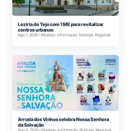
Lezíria do Tejo com 1 ME para revitalizar
centros urbanos
Ago 7, 2026
|
Ribatejo
,
Informação
,
Notícias
,
Regional
Arruda dos Vinhos celebra Nossa Senhora
da Salvação
Ago 6, 2026
|
Ribatejo
,
Informação
,
Notícias
,
Regional