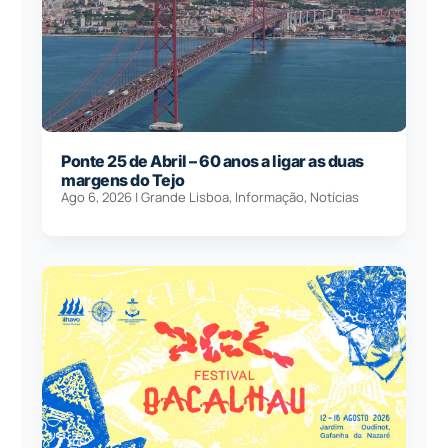
Ponte 25 de Abril – 60 anos a ligar as duas
margens do Tejo
Ago 6, 2026
|
Grande Lisboa
,
Informação
,
Notícias