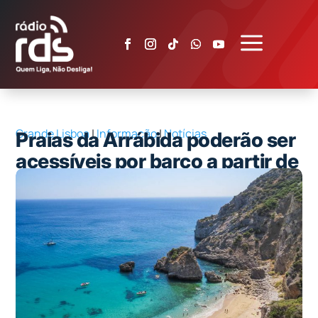
a
Grande Lisboa
|
Informação
|
Notícias
Praias da Arrábida poderão ser
acessíveis por barco a partir de
2027