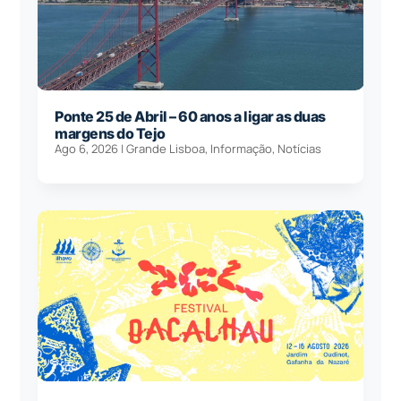
Ponte 25 de Abril – 60 anos a ligar as duas
margens do Tejo
Ago 6, 2026
|
Grande Lisboa
,
Informação
,
Notícias