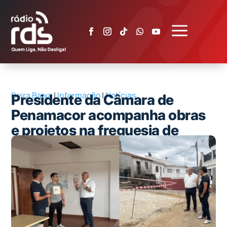
a
Beira Baixa
|
Informação
|
Notícias
Presidente da Câmara de
Penamacor acompanha obras
e projetos na freguesia de
Meimão