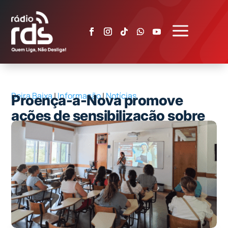
a
Beira Baixa
|
Informação
|
Notícias
Proença-a-Nova promove
ações de sensibilização sobre
biorresíduos nas escolas