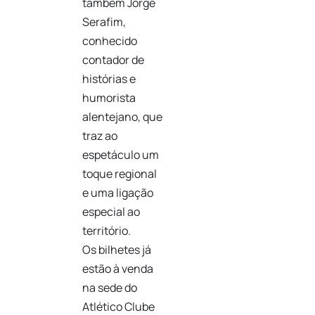
também Jorge
Serafim,
conhecido
contador de
histórias e
humorista
alentejano, que
traz ao
espetáculo um
toque regional
e uma ligação
especial ao
território.
Os bilhetes já
estão à venda
na sede do
Atlético Clube