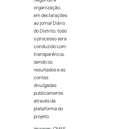
organização,
em declarações
ao jornal Diário
do Distrito, todo
o processo será
conduzido com
transparência,
sendo os
resultados e as
contas
divulgadas
publicamente
através da
plataforma do
projeto.
Imagem: CMAS