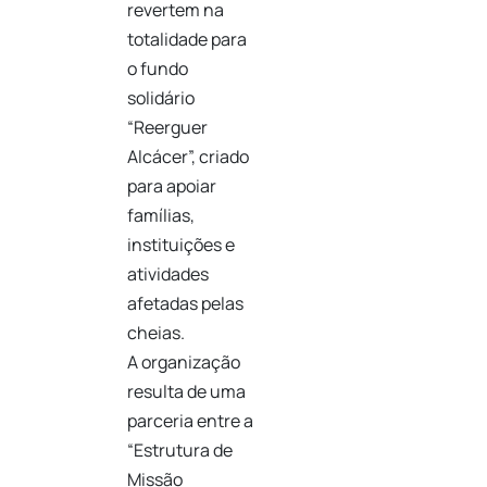
revertem na
totalidade para
o fundo
solidário
“Reerguer
Alcácer”, criado
para apoiar
famílias,
instituições e
atividades
afetadas pelas
cheias.
A organização
resulta de uma
parceria entre a
“Estrutura de
Missão