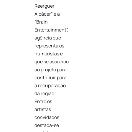
Reerguer
Alcácer” e a
“Brain
Entertainment”,
agência que
representa os
humoristas e
que se associou
ao projeto para
contribuir para
a recuperação
da região.
Entre os
artistas
convidados
destaca-se