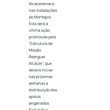
Alcacerense e
nas instalações
do Montepio.
Esta será a
última ação
promovida pela
“Estrutura de
Missão
Reerguer
Alcácer”, que
deverá iniciar
nas próximas
semanas a
distribuição dos
apoios
angariados.
Segundo a