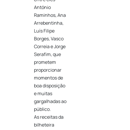
António
Raminhos, Ana
Arrebentinha,
Luís Filipe
Borges, Vasco
Correia e Jorge
Serafim, que
prometem
proporcionar
momentos de
boa disposição
e muitas
gargalhadas ao
público.
As receitas da
bilheteira