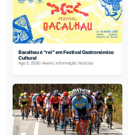
Bacalhau é “rei” em Festival Gastronómico
Cultural
Ago 5, 2026
|
Aveiro
,
Informação
,
Notícias