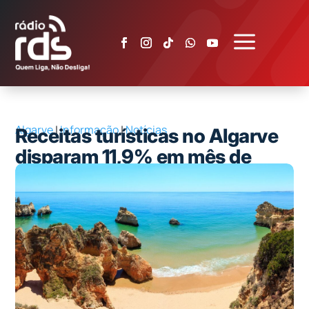
a
Algarve
|
Informação
|
Notícias
Receitas turísticas no Algarve
disparam 11,9% em mês de
época baixa