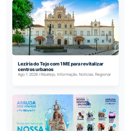
Lezíria do Tejo com 1 ME para revitalizar
centros urbanos
Ago 7, 2026
|
Ribatejo
,
Informação
,
Notícias
,
Regional