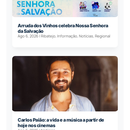
Arruda dos Vinhos celebra Nossa Senhora
da Salvação
Ago 6, 2026
|
Ribatejo
,
Informação
,
Notícias
,
Regional
Carlos Paião: a vida e a música a partir de
hoje nos cinemas