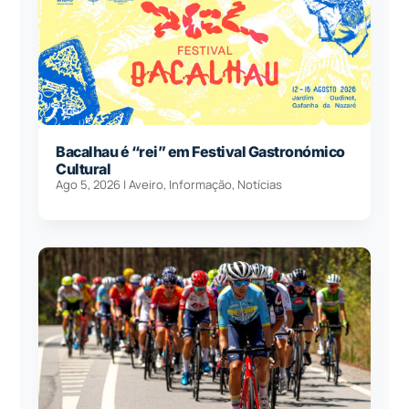
Bacalhau é “rei” em Festival Gastronómico
Cultural
Ago 5, 2026
|
Aveiro
,
Informação
,
Notícias