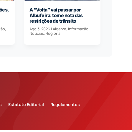
ões,
A “Volta” vai passar por
Albufeira: tome nota das
restrições de trânsito
ção
,
Ago 3, 2026
|
Algarve
,
Informação
,
Notícias
,
Regional
s
Estatuto Editorial
Regulamentos