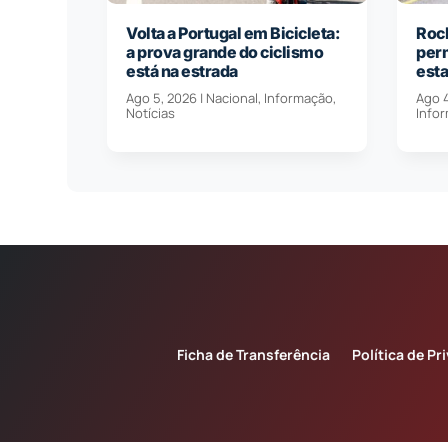
Volta a Portugal em Bicicleta:
Roch
a prova grande do ciclismo
per
está na estrada
est
Ago 5, 2026
|
Nacional
,
Informação
,
Ago 
Notícias
Info
Ficha de Transferência
Política de Pr