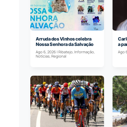
Arruda dos Vinhos celebra
Carl
Nossa Senhora da Salvação
a pa
Ago 6, 2026
|
Ribatejo
,
Informação
,
Ago 
Notícias
,
Regional