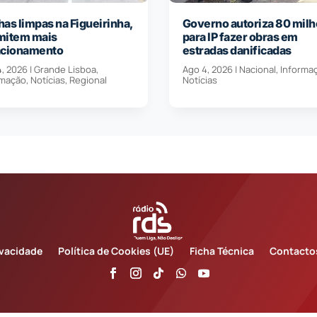
as limpas na Figueirinha,
Governo autoriza 80 milh
mitem mais
para IP fazer obras em
acionamento
estradas danificadas
4, 2026
|
Grande Lisboa
,
Ago 4, 2026
|
Nacional
,
Informa
rmação
,
Notícias
,
Regional
Notícias
ivacidade
Política de Cookies (UE)
Ficha Técnica
Contacto