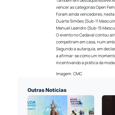
Também em destaque esteve Alic
vencer as categorias Open Femi
Foram ainda vencedores, nesta
Duarte Simões (Sub-11 Masculi
Manuel Leandro (Sub-15 Mascul
O evento no Cadaval contou aind
competiram em casa, num ambi
Segundo a autarquia, em declara
a afirmar-se como um momento 
incentivando a prática da modal
Imagem: CMC
Outras Notícias