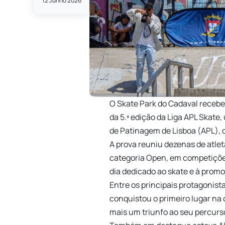
12 Junho 2026
O Skate Park do Cadaval recebe
da 5.ª edição da Liga APL Skat
de Patinagem de Lisboa (APL), 
A prova reuniu dezenas de atlet
categoria Open, em competiçõe
dia dedicado ao skate e à prom
Entre os principais protagonist
conquistou o primeiro lugar na
mais um triunfo ao seu percurs