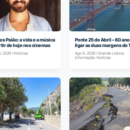
os Paião: a vida e a música
Ponte 25 de Abril – 60 ano
rtir de hoje nos cinemas
ligar as duas margens do 
6, 2026
|
Notícias
Ago 6, 2026
|
Grande Lisboa
,
Informação
,
Notícias