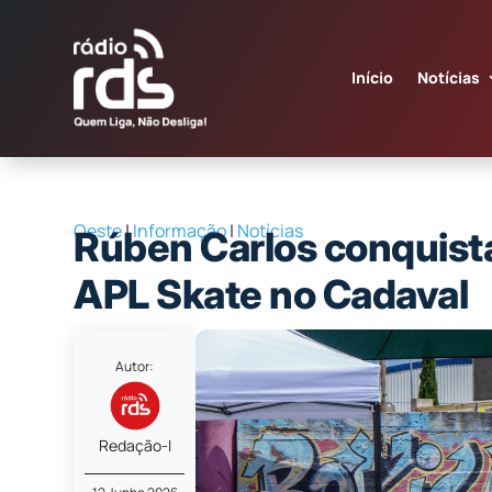
Início
Notícias
Oeste
|
Informação
|
Notícias
Rúben Carlos conquista 
APL Skate no Cadaval
Autor:
Redação-I