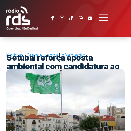
a
Notícias
|
Grande Lisboa
|
Informação
Setúbal reforça aposta
ambiental com candidatura ao
ECOXXI 2026