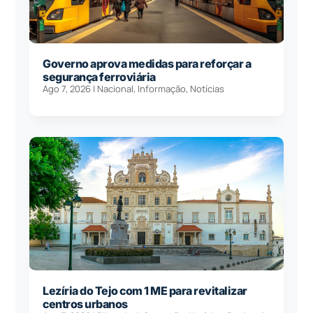
Governo aprova medidas para reforçar a
segurança ferroviária
Ago 7, 2026
|
Nacional
,
Informação
,
Notícias
Lezíria do Tejo com 1 ME para revitalizar
centros urbanos