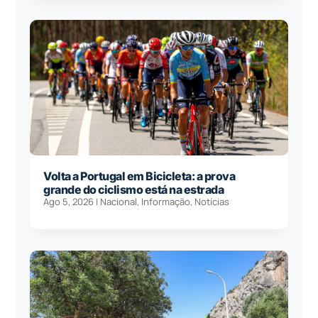
Volta a Portugal em Bicicleta: a prova
grande do ciclismo está na estrada
Ago 5, 2026
|
Nacional
,
Informação
,
Notícias