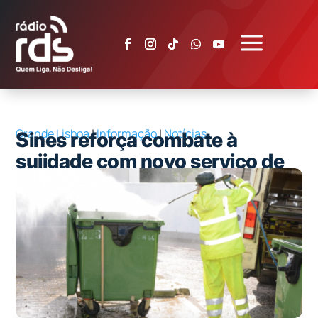
a
Grande Lisboa
|
Informação
|
Notícias
Sines reforça combate à
sujidade com novo serviço de
limpeza