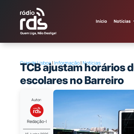
Início
Notícias
Grande Lisboa
|
Informação
|
Notícias
TCB ajustam horários d
escolares no Barreiro
Autor:
Redação-I