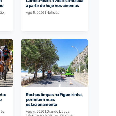
a
Carlos Paião: a vida e a música
ão
a partir de hoje nos cinemas
ção
,
Ago 6, 2026
|
Notícias
eta:
Rochas limpas na Figueirinha,
o
permitem mais
estacionamento
ção
,
Ago 4, 2026
|
Grande Lisboa
,
Informação
,
Notícias
,
Regional