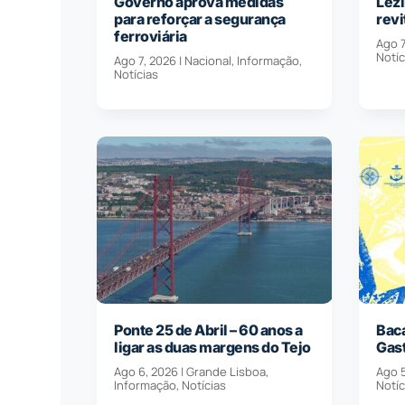
Governo aprova medidas
Lezí
para reforçar a segurança
revi
ferroviária
Ago 7
Notíc
Ago 7, 2026
|
Nacional
,
Informação
,
Notícias
Ponte 25 de Abril – 60 anos a
Baca
ligar as duas margens do Tejo
Gas
Ago 6, 2026
|
Grande Lisboa
,
Ago 
Informação
,
Notícias
Notíc