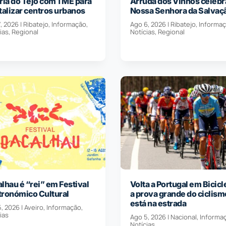
ria do Tejo com 1 ME para
Arruda dos Vinhos celebr
talizar centros urbanos
Nossa Senhora da Salvaç
, 2026
|
Ribatejo
,
Informação
,
Ago 6, 2026
|
Ribatejo
,
Informa
ias
,
Regional
Notícias
,
Regional
lhau é “rei” em Festival
Volta a Portugal em Bicicl
tronómico Cultural
a prova grande do ciclism
está na estrada
5, 2026
|
Aveiro
,
Informação
,
ias
Ago 5, 2026
|
Nacional
,
Informa
Notícias