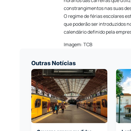
horários das carreiras que util
constrangimentos nas suas de
O regime de férias escolares est
que poderão ser introduzidos n
calendário definido pela empre
Imagem: TCB
Outras Notícias