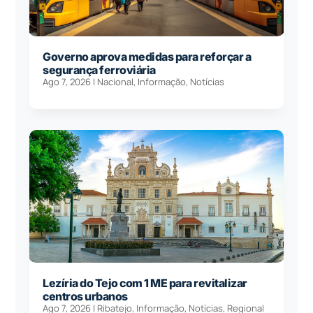
Governo aprova medidas para reforçar a
segurança ferroviária
Ago 7, 2026
|
Nacional
,
Informação
,
Notícias
Lezíria do Tejo com 1 ME para revitalizar
centros urbanos
Ago 7, 2026
|
Ribatejo
,
Informação
,
Notícias
,
Regional