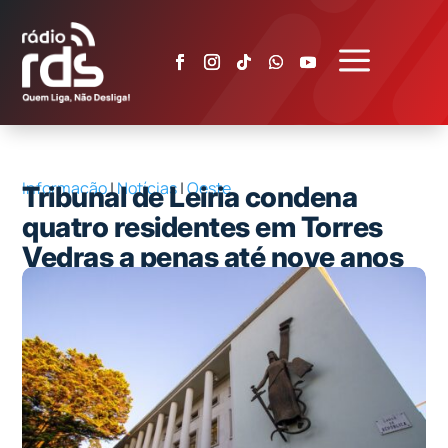
a
Informação
|
Notícias
|
Oeste
Tribunal de Leiria condena
quatro residentes em Torres
Vedras a penas até nove anos
por furtos em cemitérios