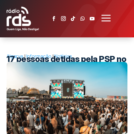
a
Algarve
|
Informação
|
Notícias
17 pessoas detidas pela PSP no
Afro Nation em Portimão