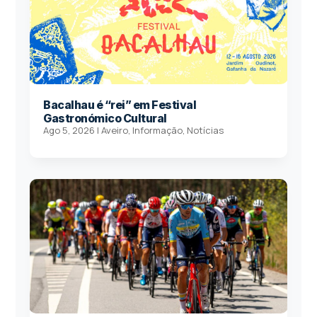
Bacalhau é “rei” em Festival
Gastronómico Cultural
Ago 5, 2026
|
Aveiro
,
Informação
,
Notícias