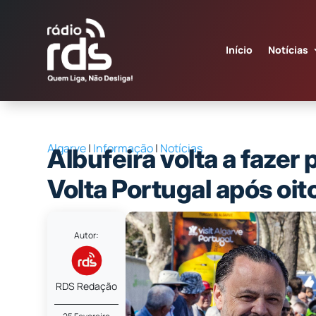
Início
Notícias
Algarve
|
Informação
|
Notícias
Albufeira volta a fazer
Volta Portugal após oit
Autor:
RDS Redação