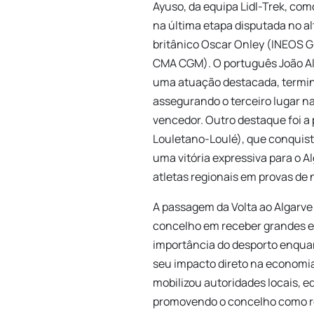
Ayuso, da equipa Lidl-Trek, co
na última etapa disputada no al
britânico Oscar Onley (INEOS G
CMA CGM). O português João A
uma atuação destacada, termin
assegurando o terceiro lugar na
vencedor. Outro destaque foi a
Louletano-Loulé), que conquis
uma vitória expressiva para o A
atletas regionais em provas de n
A passagem da Volta ao Algarve
concelho em receber grandes ev
importância do desporto enquan
seu impacto direto na economia,
mobilizou autoridades locais, 
promovendo o concelho como re