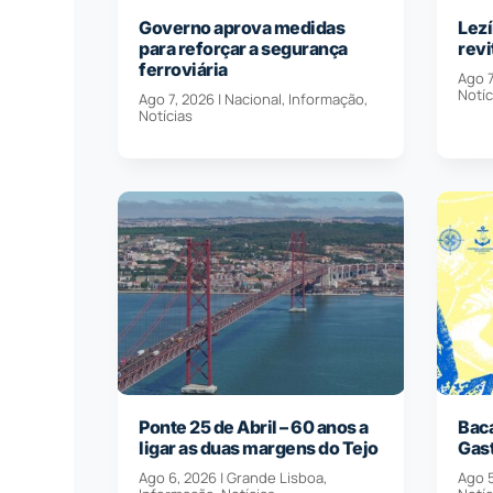
Governo aprova medidas
Lezí
para reforçar a segurança
revi
ferroviária
Ago 7
Notíc
Ago 7, 2026
|
Nacional
,
Informação
,
Notícias
Ponte 25 de Abril – 60 anos a
Baca
ligar as duas margens do Tejo
Gas
Ago 6, 2026
|
Grande Lisboa
,
Ago 