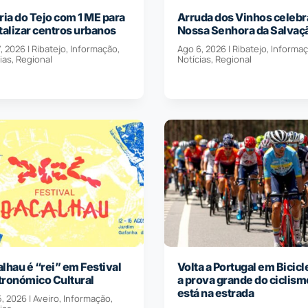
ria do Tejo com 1 ME para
Arruda dos Vinhos celebr
talizar centros urbanos
Nossa Senhora da Salvaç
, 2026
|
Ribatejo
,
Informação
,
Ago 6, 2026
|
Ribatejo
,
Informa
ias
,
Regional
Notícias
,
Regional
lhau é “rei” em Festival
Volta a Portugal em Bicicl
tronómico Cultural
a prova grande do ciclism
está na estrada
5, 2026
|
Aveiro
,
Informação
,