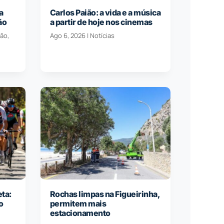
a
Carlos Paião: a vida e a música
ão
a partir de hoje nos cinemas
ção
,
Ago 6, 2026
|
Notícias
eta:
Rochas limpas na Figueirinha,
o
permitem mais
estacionamento