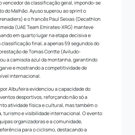
mo vencedor da classificação geral, impondo-se
to do Malhão. Ayuso superou ao sprint o
renadiers) e o francês Paul Seixas (Decathlon
lmeida (UAE Team Emirates-XRG) manteve
ando em quarto lugar na etapa decisiva e
 classificação final, a apenas 59 segundos do
 prestação de Tomas Contte (Aviludo-
tou a camisola azul da montanha, garantindo
lgarve e mostrando a competitividade de
ível internacional.
 por Albufeira evidenciou a capacidade do
entos desportivos, reforçando não só a
to atividade física e cultural, mas também o
 turismo e visibilidade internacional. O evento
equipas organizadoras e a comunidade,
ferência para o ciclismo, destacando a