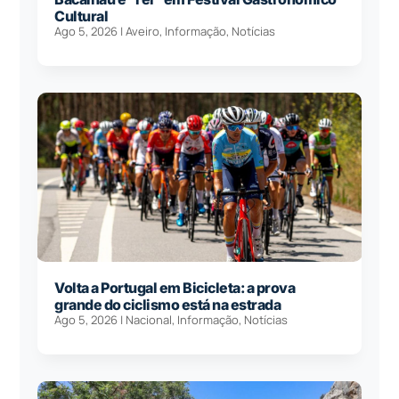
Cultural
Ago 5, 2026
|
Aveiro
,
Informação
,
Notícias
Volta a Portugal em Bicicleta: a prova
grande do ciclismo está na estrada
Ago 5, 2026
|
Nacional
,
Informação
,
Notícias