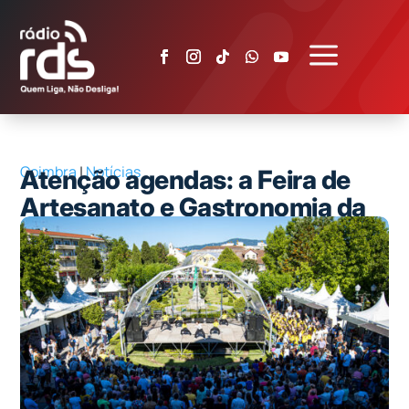
a
Coimbra
|
Notícias
Atenção agendas: a Feira de
Artesanato e Gastronomia da
Mealhada 2026 já tem data