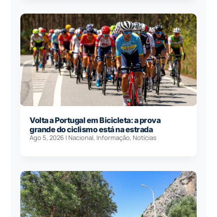
Volta a Portugal em Bicicleta: a prova
grande do ciclismo está na estrada
Ago 5, 2026
|
Nacional
,
Informação
,
Notícias