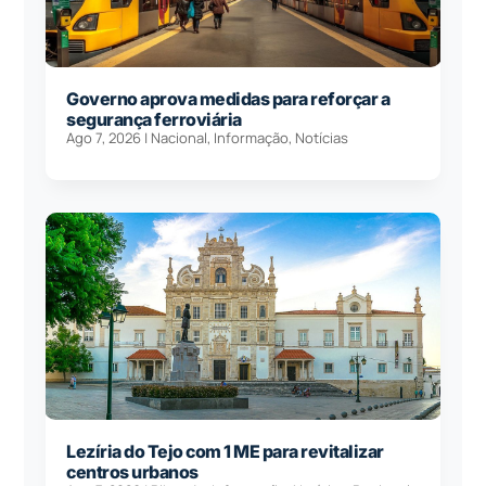
Governo aprova medidas para reforçar a
segurança ferroviária
Ago 7, 2026
|
Nacional
,
Informação
,
Notícias
Lezíria do Tejo com 1 ME para revitalizar
centros urbanos