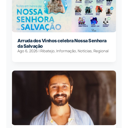
Arruda dos Vinhos celebra Nossa Senhora
da Salvação
Ago 6, 2026
|
Ribatejo
,
Informação
,
Notícias
,
Regional