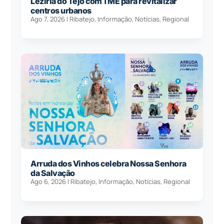
Lezíria do Tejo com 1 ME para revitalizar
centros urbanos
Ago 7, 2026
|
Ribatejo
,
Informação
,
Notícias
,
Regional
Arruda dos Vinhos celebra Nossa Senhora
da Salvação
Ago 6, 2026
|
Ribatejo
,
Informação
,
Notícias
,
Regional