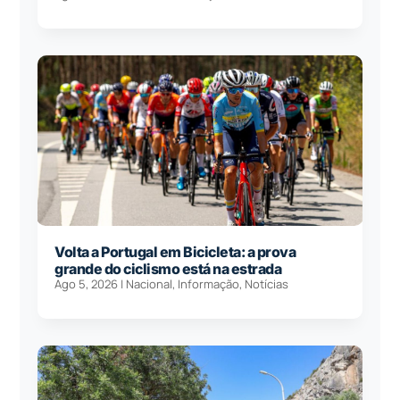
Volta a Portugal em Bicicleta: a prova
grande do ciclismo está na estrada
Ago 5, 2026
|
Nacional
,
Informação
,
Notícias