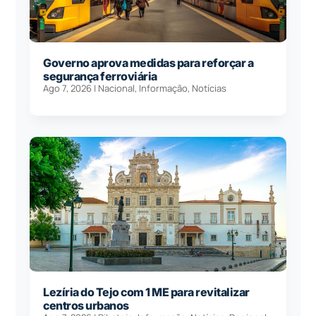
Governo aprova medidas para reforçar a
segurança ferroviária
Ago 7, 2026
|
Nacional
,
Informação
,
Notícias
Lezíria do Tejo com 1 ME para revitalizar
centros urbanos