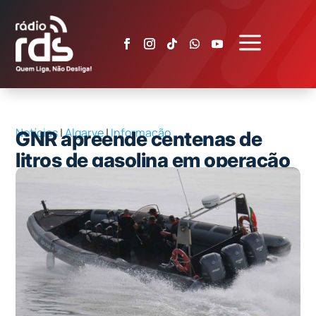
a
Notícias
|
Algarve
|
Informação
GNR apreende centenas de
litros de gasolina em operação
na Fuzeta