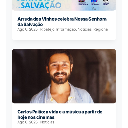
Arruda dos Vinhos celebra Nossa Senhora
da Salvação
Ago 6, 2026
|
Ribatejo
,
Informação
,
Notícias
,
Regional
Carlos Paião: a vida e a música a partir de
hoje nos cinemas
Ago 6, 2026
|
Notícias