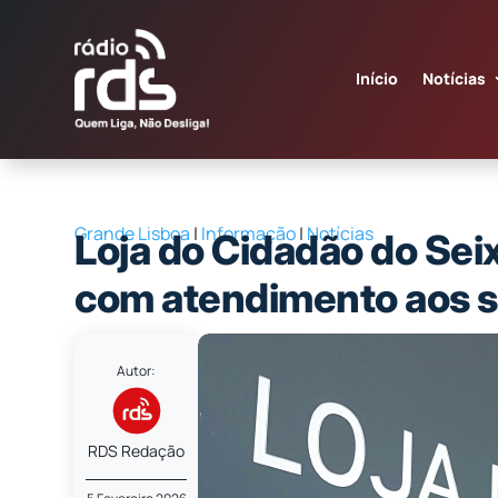
Início
Notícias
Grande Lisboa
|
Informação
|
Notícias
Loja do Cidadão do Seixa
com atendimento aos 
Autor:
RDS Redação