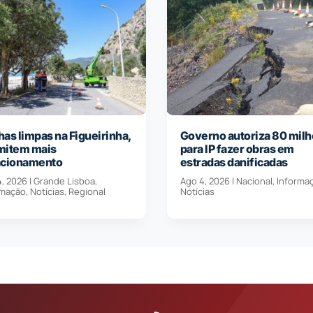
as limpas na Figueirinha,
Governo autoriza 80 milh
mitem mais
para IP fazer obras em
acionamento
estradas danificadas
4, 2026
|
Grande Lisboa
,
Ago 4, 2026
|
Nacional
,
Informa
rmação
,
Notícias
,
Regional
Notícias