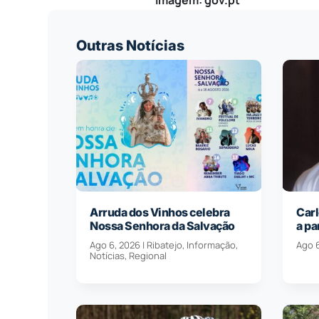
Outras Notícias
Arruda dos Vinhos celebra
Carl
Nossa Senhora da Salvação
a pa
Ago 6, 2026
|
Ribatejo
,
Informação
,
Ago 
Notícias
,
Regional