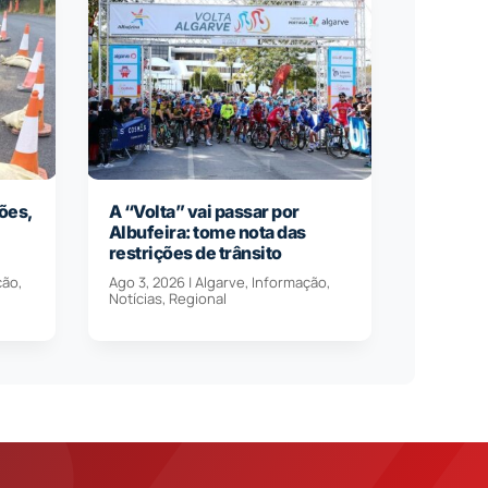
ões,
A “Volta” vai passar por
Albufeira: tome nota das
restrições de trânsito
ção
,
Ago 3, 2026
|
Algarve
,
Informação
,
Notícias
,
Regional