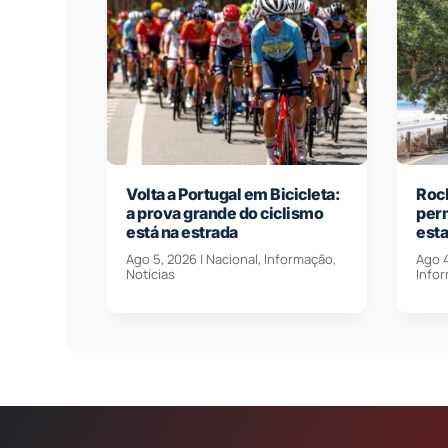
Volta a Portugal em Bicicleta:
Roch
a prova grande do ciclismo
per
está na estrada
est
Ago 5, 2026
|
Nacional
,
Informação
,
Ago 
Notícias
Info